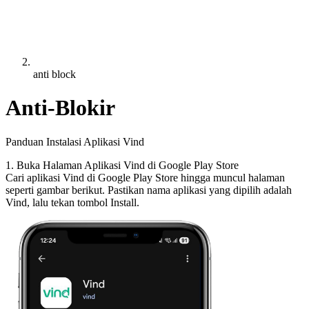
anti block
Anti-Blokir
Panduan Instalasi Aplikasi Vind
1. Buka Halaman Aplikasi Vind di Google Play Store
Cari aplikasi Vind di Google Play Store hingga muncul halaman
seperti gambar berikut. Pastikan nama aplikasi yang dipilih adalah
Vind, lalu tekan tombol Install.