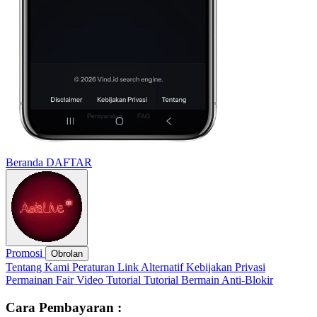
Beranda
DAFTAR
Promosi
Obrolan
Tentang Kami
Peraturan
Link Alternatif
Kebijakan Privasi
Permainan Fair
Video Tutorial
Tutorial Bermain
Anti-Blokir
Cara Pembayaran :