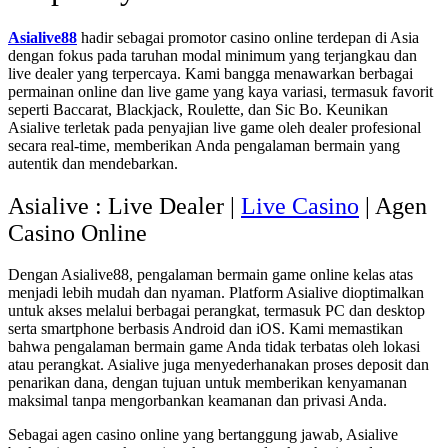
Asialive88
hadir sebagai promotor casino online terdepan di Asia
dengan fokus pada taruhan modal minimum yang terjangkau dan
live dealer yang terpercaya. Kami bangga menawarkan berbagai
permainan online dan live game yang kaya variasi, termasuk favorit
seperti Baccarat, Blackjack, Roulette, dan Sic Bo. Keunikan
Asialive terletak pada penyajian live game oleh dealer profesional
secara real-time, memberikan Anda pengalaman bermain yang
autentik dan mendebarkan.
Asialive : Live Dealer |
Live Casino
| Agen
Casino Online
Dengan Asialive88, pengalaman bermain game online kelas atas
menjadi lebih mudah dan nyaman. Platform Asialive dioptimalkan
untuk akses melalui berbagai perangkat, termasuk PC dan desktop
serta smartphone berbasis Android dan iOS. Kami memastikan
bahwa pengalaman bermain game Anda tidak terbatas oleh lokasi
atau perangkat. Asialive juga menyederhanakan proses deposit dan
penarikan dana, dengan tujuan untuk memberikan kenyamanan
maksimal tanpa mengorbankan keamanan dan privasi Anda.
Sebagai agen casino online yang bertanggung jawab, Asialive