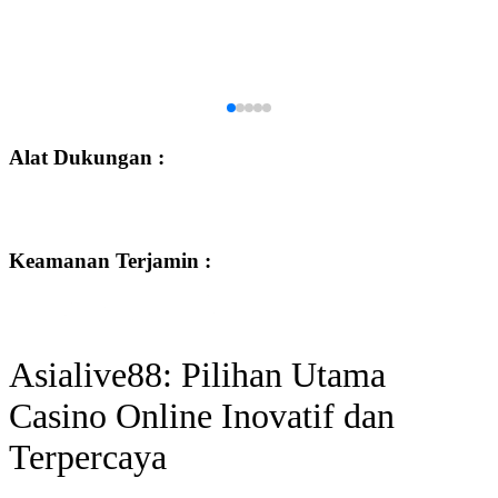
Alat Dukungan :
Keamanan Terjamin :
Asialive88: Pilihan Utama
Casino Online Inovatif dan
Terpercaya