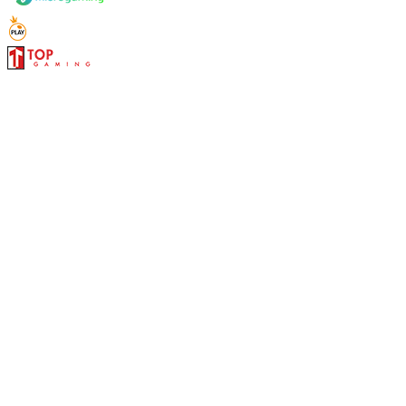
10
Galaxy A56 5G
*Syarat & Ketentuan dapat berubah sewaktu-waktu.
11
INFINIX XPAD GT
12
POCO X7 Pro 5G
13
Realme 15 8GB+10GB
14
Vivo V60 Lite 5G