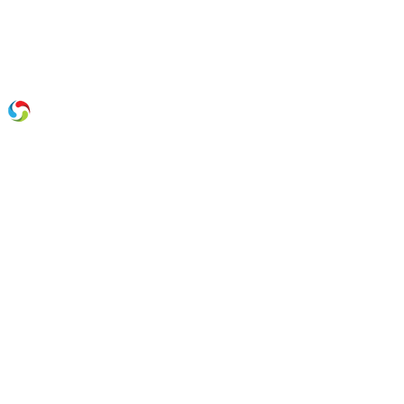
15
OPPO A6 Pro
16
Galaxy A17
17
Infinix Hot 60 Pro
18
Infinix Note 50X
19
POCO M7