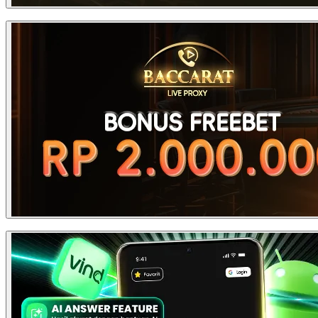
pukul 19:00 WIB
Hadiah akan dibagikan pada tanggal 17 Agustus 2026.
Kemenangan Akan Di Batalkan Apabila Terdapat Melakukan
BONUS FREE CHIPS CASINO PROXY BETTING 500K
Taruhan 2 sisi ( Safety Bet ) Gantungan Free Spin, Kesamaan
IP, Kesalahan Data Member (Tidak Valid). Dan Apabila Di
Temukan Adanya Indikasi Kecurangan.
Syarat dan ketentuan:
Pihak GRAND TURNOVER KEMERDEKAAN Berhak
Untuk Mengubah, Menolak, Membatalkan Atau Menutup
1. Berlaku untuk semua pemain yang main di casino proxy betting
Semua Promosi Sesuai Dengan Ketentuan Yang Berlaku
Basic
7.000.000 : 350.000
2. pemain wajib deposit 5.000.000 untuk claim bonus free chips 500.000 dan harus masuk
Tanpa Ada Pemberitahuan Sebelumnya.
Kupon
= 20 Kupon
ke permainan casino proxy betting secara Bersamaan dengan bonus yang telah di berikan.
Keputusan GRAND TURNOVER KEMERDEKAAN
* berlaku juga untuk pemain yang sudah memiliki saldo 5.000.000 dan ingin bermain di
Bersifat Mutlak Dan Tidak Dapat Di Ganggu Gugat.
casino proxy betting juga berhak claim bonus free chips 500.000 , dengan ketentuan harus
main di casino proxy betting.
3. bonus free chips 500.000 hanya boleh dimainkan di casino proxy betting , jika bonus free
Bonus
7.000.000 :
chips dimainkan di provider game lainnya , maka bonus akan di Tarik / dianggap hangus.
Extra
3.500.000 = 2 Kupon
4. Untuk melakukan withdraw pemain harus mencapai 3x Turnover dari nilai BONUS
Kupon
Contoh :
BONUS Rp 500.000 x 3 = 1.500.000 ( Turnover yang harus di capai )
5. Pihak kami berhak untuk mengubah, menolak, membatalkan atau menutup semua
promosi sesuai dengan ketentuan yang berlaku tanpa ada pemberitahuan sebelumnya.
Promo ini memberikan Free Bet senilai Rp 2.000.000 untuk
TOTAL
22 KUPON
6. Keputusan kami untuk Promo ini adalah Mutlak dan Tidak dapat di Ganggu Gugat.
permainan Casino Proxy Betting.
Berlaku bagi member yang mencapai turnover minimal Rp
5.000.000 dari permainan Casino Proxy Betting.
Setiap member hanya dapat melakukan klaim 1 kali (1x claim