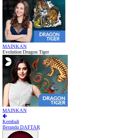
MAINKAN
Evolution Dragon Tiger
MAINKAN
Kembali
Beranda
DAFTAR