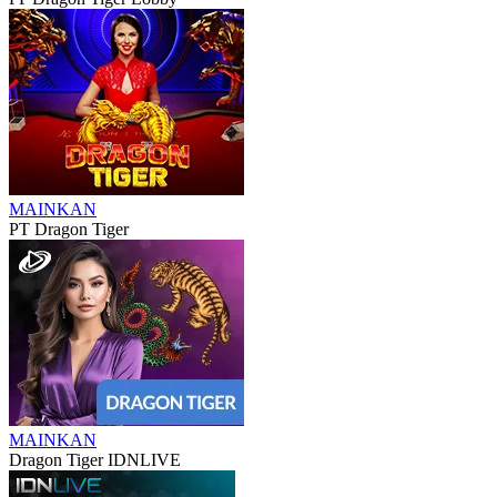
MAINKAN
PT Dragon Tiger
MAINKAN
Dragon Tiger IDNLIVE