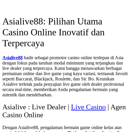
Asialive88: Pilihan Utama
Casino Online Inovatif dan
Terpercaya
Asialive88
hadir sebagai promotor casino online terdepan di Asia
dengan fokus pada taruhan modal minimum yang terjangkau dan
live dealer yang terpercaya. Kami bangga menawarkan berbagai
permainan online dan live game yang kaya variasi, termasuk favorit
seperti Baccarat, Blackjack, Roulette, dan Sic Bo. Keunikan
Asialive terletak pada penyajian live game oleh dealer profesional
secara real-time, memberikan Anda pengalaman bermain yang
autentik dan mendebarkan.
Asialive : Live Dealer |
Live Casino
| Agen
Casino Online
Dengan Asialive88, pengalaman bermain game online kelas atas