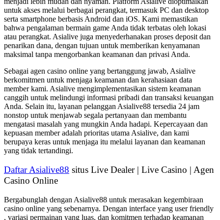
menjadi lebih mudah dan nyaman. Platform Asialive dioptimalkan
untuk akses melalui berbagai perangkat, termasuk PC dan desktop
serta smartphone berbasis Android dan iOS. Kami memastikan
bahwa pengalaman bermain game Anda tidak terbatas oleh lokasi
atau perangkat. Asialive juga menyederhanakan proses deposit dan
penarikan dana, dengan tujuan untuk memberikan kenyamanan
maksimal tanpa mengorbankan keamanan dan privasi Anda.
Sebagai agen casino online yang bertanggung jawab, Asialive
berkomitmen untuk menjaga keamanan dan kerahasiaan data
member kami. Asialive mengimplementasikan sistem keamanan
canggih untuk melindungi informasi pribadi dan transaksi keuangan
Anda. Selain itu, layanan pelanggan Asialive88 tersedia 24 jam
nonstop untuk menjawab segala pertanyaan dan membantu
mengatasi masalah yang mungkin Anda hadapi. Kepercayaan dan
kepuasan member adalah prioritas utama Asialive, dan kami
berupaya keras untuk menjaga itu melalui layanan dan keamanan
yang tidak tertandingi.
Daftar Asialive88
situs Live Dealer | Live Casino | Agen
Casino Online
Bergabunglah dengan Asialive88 untuk merasakan kegembiraan
casino online yang sebenarnya. Dengan interface yang user friendly
, variasi permainan yang luas, dan komitmen terhadap keamanan