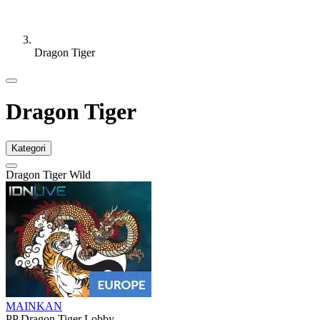
Dragon Tiger
Dragon Tiger
Kategori
Dragon Tiger Wild
MAINKAN
PP Dragon Tiger Lobby