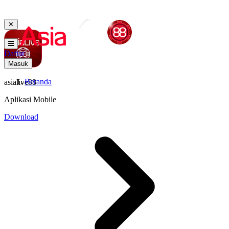
✕
Daftar
Masuk
Beranda
asialive88
Aplikasi Mobile
Download