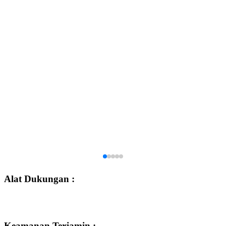
Alat Dukungan :
Keamanan Terjamin :