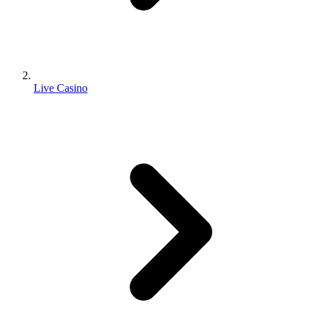
Live Casino