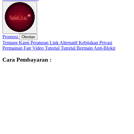
Promosi
Obrolan
Tentang Kami
Peraturan
Link Alternatif
Kebijakan Privasi
Permainan Fair
Video Tutorial
Tutorial Bermain
Anti-Blokir
Cara Pembayaran :