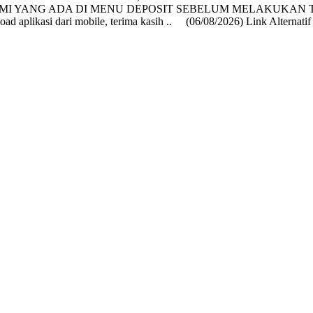
I YANG ADA DI MENU DEPOSIT SEBELUM MELAKUKAN TRA
oad aplikasi dari mobile, terima kasih ..
(06/08/2026)
Link Alternatif