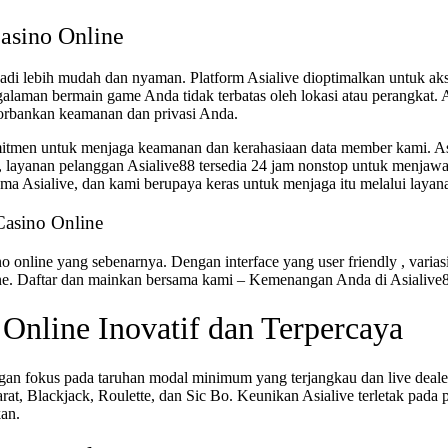
asino Online
di lebih mudah dan nyaman. Platform Asialive dioptimalkan untuk aks
aman bermain game Anda tidak terbatas oleh lokasi atau perangkat. A
orbankan keamanan dan privasi Anda.
omitmen untuk menjaga keamanan dan kerahasiaan data member kami. A
itu, layanan pelanggan Asialive88 tersedia 24 jam nonstop untuk menj
a Asialive, dan kami berupaya keras untuk menjaga itu melalui layana
 Casino Online
 online yang sebenarnya. Dengan interface yang user friendly , varia
ine. Daftar dan mainkan bersama kami – Kemenangan Anda di Asialive
 Online Inovatif dan Terpercaya
dengan fokus pada taruhan modal minimum yang terjangkau dan live de
rat, Blackjack, Roulette, dan Sic Bo. Keunikan Asialive terletak pada p
an.