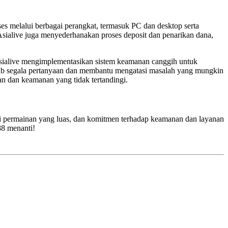
es melalui berbagai perangkat, termasuk PC dan desktop serta
sialive juga menyederhanakan proses deposit dan penarikan dana,
sialive mengimplementasikan sistem keamanan canggih untuk
awab segala pertanyaan dan membantu mengatasi masalah yang mungkin
n dan keamanan yang tidak tertandingi.
si permainan yang luas, dan komitmen terhadap keamanan dan layanan
88 menanti!