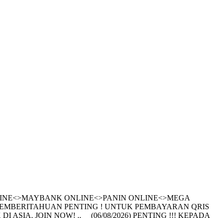
NLINE<>MAYBANK ONLINE<>PANIN ONLINE<>MEGA
EMBERITAHUAN PENTING ! UNTUK PEMBAYARAN QRIS
DI ASIA. JOIN NOW! ..
(06/08/2026)
PENTING !!! KEPADA