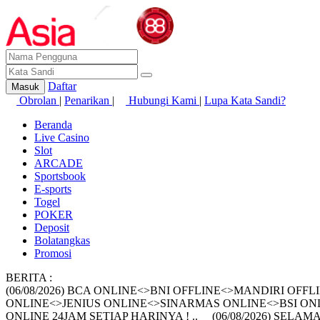
Daftar
Masuk
Obrolan
|
Penarikan
|
Hubungi Kami
|
Lupa Kata Sandi?
Beranda
Live Casino
Slot
ARCADE
Sportsbook
E-sports
Togel
POKER
Deposit
Bolatangkas
Promosi
BERITA :
(06/08/2026)
BCA ONLINE<>BNI OFFLINE<>MANDIRI OFF
ONLINE<>JENIUS ONLINE<>SINARMAS ONLINE<>BSI O
ONLINE 24JAM SETIAP HARINYA ! ..
(06/08/2026)
SELAMAT