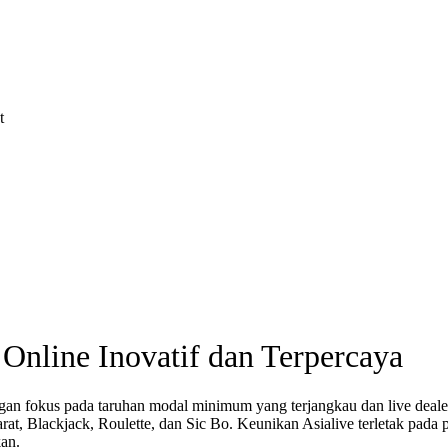
t
 Online Inovatif dan Terpercaya
dengan fokus pada taruhan modal minimum yang terjangkau dan live de
rat, Blackjack, Roulette, dan Sic Bo. Keunikan Asialive terletak pada p
an.