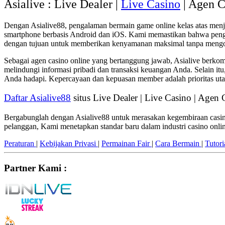
Asialive : Live Dealer |
Live Casino
| Agen C
Dengan Asialive88, pengalaman bermain game online kelas atas menja
smartphone berbasis Android dan iOS. Kami memastikan bahwa pengal
dengan tujuan untuk memberikan kenyamanan maksimal tanpa meng
Sebagai agen casino online yang bertanggung jawab, Asialive berk
melindungi informasi pribadi dan transaksi keuangan Anda. Selain 
Anda hadapi. Kepercayaan dan kepuasan member adalah prioritas utam
Daftar Asialive88
situs Live Dealer | Live Casino | Agen
Bergabunglah dengan Asialive88 untuk merasakan kegembiraan casino
pelanggan, Kami menetapkan standar baru dalam industri casino onl
Peraturan
|
Kebijakan Privasi
|
Permainan Fair
|
Cara Bermain
|
Tutori
Partner Kami :