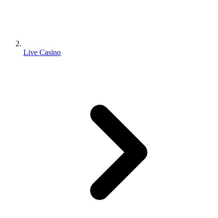
Live Casino