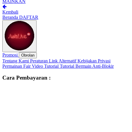
MAINKAN
Kembali
Beranda
DAFTAR
Promosi
Obrolan
Tentang Kami
Peraturan
Link Alternatif
Kebijakan Privasi
Permainan Fair
Video Tutorial
Tutorial Bermain
Anti-Blokir
Cara Pembayaran :