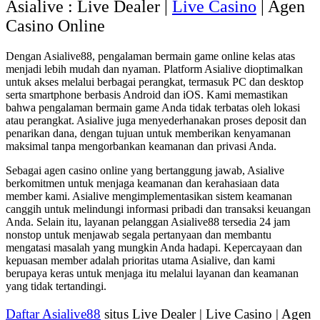
Asialive : Live Dealer |
Live Casino
| Agen
Casino Online
Dengan Asialive88, pengalaman bermain game online kelas atas
menjadi lebih mudah dan nyaman. Platform Asialive dioptimalkan
untuk akses melalui berbagai perangkat, termasuk PC dan desktop
serta smartphone berbasis Android dan iOS. Kami memastikan
bahwa pengalaman bermain game Anda tidak terbatas oleh lokasi
atau perangkat. Asialive juga menyederhanakan proses deposit dan
penarikan dana, dengan tujuan untuk memberikan kenyamanan
maksimal tanpa mengorbankan keamanan dan privasi Anda.
Sebagai agen casino online yang bertanggung jawab, Asialive
berkomitmen untuk menjaga keamanan dan kerahasiaan data
member kami. Asialive mengimplementasikan sistem keamanan
canggih untuk melindungi informasi pribadi dan transaksi keuangan
Anda. Selain itu, layanan pelanggan Asialive88 tersedia 24 jam
nonstop untuk menjawab segala pertanyaan dan membantu
mengatasi masalah yang mungkin Anda hadapi. Kepercayaan dan
kepuasan member adalah prioritas utama Asialive, dan kami
berupaya keras untuk menjaga itu melalui layanan dan keamanan
yang tidak tertandingi.
Daftar Asialive88
situs Live Dealer | Live Casino | Agen