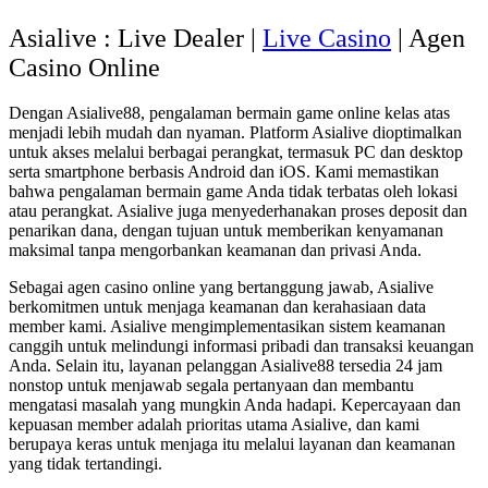
Asialive : Live Dealer |
Live Casino
| Agen
Casino Online
Dengan Asialive88, pengalaman bermain game online kelas atas
menjadi lebih mudah dan nyaman. Platform Asialive dioptimalkan
untuk akses melalui berbagai perangkat, termasuk PC dan desktop
serta smartphone berbasis Android dan iOS. Kami memastikan
bahwa pengalaman bermain game Anda tidak terbatas oleh lokasi
atau perangkat. Asialive juga menyederhanakan proses deposit dan
penarikan dana, dengan tujuan untuk memberikan kenyamanan
maksimal tanpa mengorbankan keamanan dan privasi Anda.
Sebagai agen casino online yang bertanggung jawab, Asialive
berkomitmen untuk menjaga keamanan dan kerahasiaan data
member kami. Asialive mengimplementasikan sistem keamanan
canggih untuk melindungi informasi pribadi dan transaksi keuangan
Anda. Selain itu, layanan pelanggan Asialive88 tersedia 24 jam
nonstop untuk menjawab segala pertanyaan dan membantu
mengatasi masalah yang mungkin Anda hadapi. Kepercayaan dan
kepuasan member adalah prioritas utama Asialive, dan kami
berupaya keras untuk menjaga itu melalui layanan dan keamanan
yang tidak tertandingi.