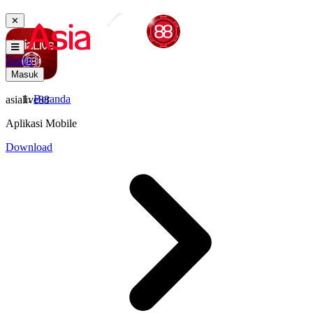
✕
Daftar
Masuk
Beranda
asialive88
Aplikasi Mobile
Download