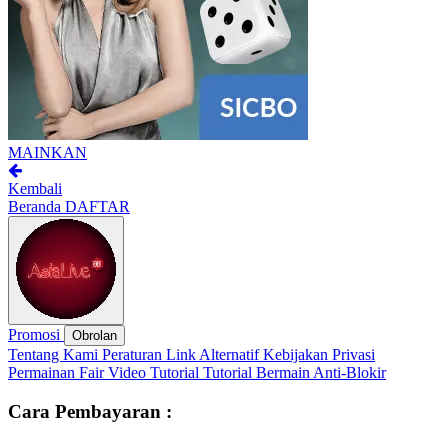
MAINKAN
Kembali
Beranda
DAFTAR
Promosi
Obrolan
Tentang Kami
Peraturan
Link Alternatif
Kebijakan Privasi
Permainan Fair
Video Tutorial
Tutorial Bermain
Anti-Blokir
Cara Pembayaran :