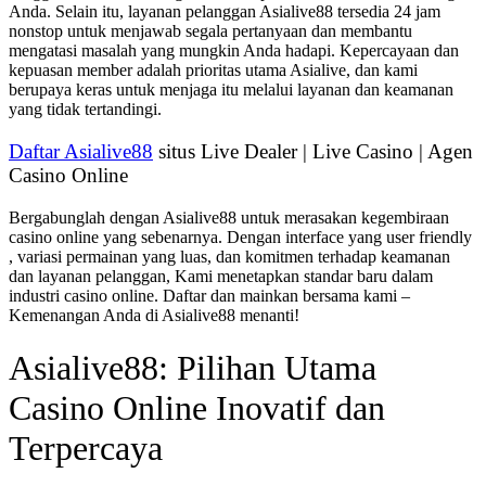
Anda. Selain itu, layanan pelanggan Asialive88 tersedia 24 jam
nonstop untuk menjawab segala pertanyaan dan membantu
mengatasi masalah yang mungkin Anda hadapi. Kepercayaan dan
kepuasan member adalah prioritas utama Asialive, dan kami
berupaya keras untuk menjaga itu melalui layanan dan keamanan
yang tidak tertandingi.
Daftar Asialive88
situs Live Dealer | Live Casino | Agen
Casino Online
Bergabunglah dengan Asialive88 untuk merasakan kegembiraan
casino online yang sebenarnya. Dengan interface yang user friendly
, variasi permainan yang luas, dan komitmen terhadap keamanan
dan layanan pelanggan, Kami menetapkan standar baru dalam
industri casino online. Daftar dan mainkan bersama kami –
Kemenangan Anda di Asialive88 menanti!
Asialive88: Pilihan Utama
Casino Online Inovatif dan
Terpercaya