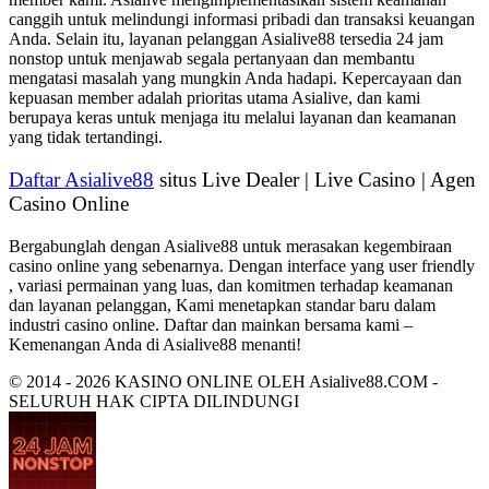
canggih untuk melindungi informasi pribadi dan transaksi keuangan
Anda. Selain itu, layanan pelanggan Asialive88 tersedia 24 jam
nonstop untuk menjawab segala pertanyaan dan membantu
mengatasi masalah yang mungkin Anda hadapi. Kepercayaan dan
kepuasan member adalah prioritas utama Asialive, dan kami
berupaya keras untuk menjaga itu melalui layanan dan keamanan
yang tidak tertandingi.
Daftar Asialive88
situs Live Dealer | Live Casino | Agen
Casino Online
Bergabunglah dengan Asialive88 untuk merasakan kegembiraan
casino online yang sebenarnya. Dengan interface yang user friendly
, variasi permainan yang luas, dan komitmen terhadap keamanan
dan layanan pelanggan, Kami menetapkan standar baru dalam
industri casino online. Daftar dan mainkan bersama kami –
Kemenangan Anda di Asialive88 menanti!
© 2014 - 2026 KASINO ONLINE OLEH Asialive88.COM -
SELURUH HAK CIPTA DILINDUNGI